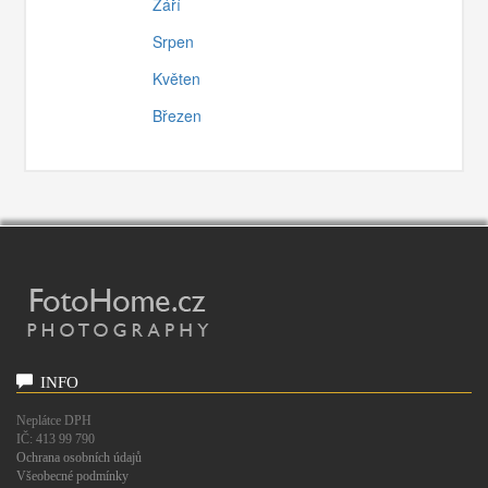
Září
Srpen
Květen
Březen
INFO
Neplátce DPH
IČ: 413 99 790
Ochrana osobních údajů
Všeobecné podmínky